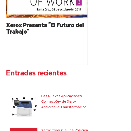
Xerox Presenta "El Futuro del
XEROX: Resumen
Trabajo"
Lanzamiento de 
Entradas recientes
Las Nuevas Aplicaciones
ConnectKey de Xerox
Aceleran la Transformación
Digital de Grandes Empresas
y
Xerox Consigue una Posición