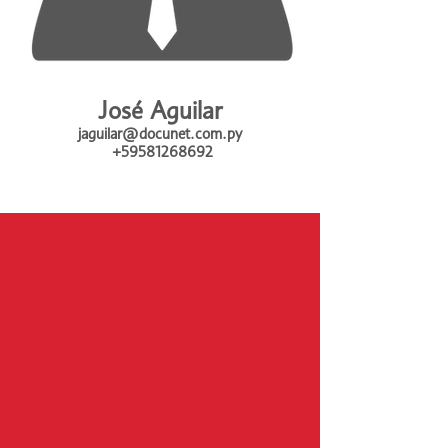
José Aguilar
jaguilar@docunet.com.py
+59581268692