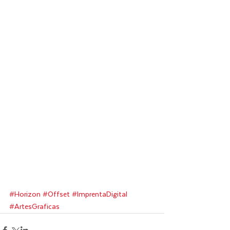
#Horizon
#Offset
#ImprentaDigital
#ArtesGraficas