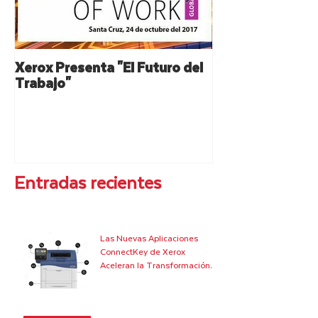
Xerox Presenta "El Futuro del
XEROX: Resumen
Trabajo"
Lanzamiento de 
Entradas recientes
Las Nuevas Aplicaciones
ConnectKey de Xerox
Aceleran la Transformación
Digital de Grandes Empresas
y