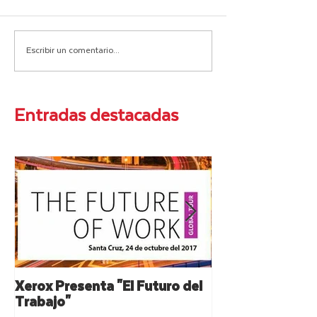
Escribir un comentario...
Entradas destacadas
Xerox Presenta "El Futuro del
XEROX: Resumen
Trabajo"
Lanzamiento de 