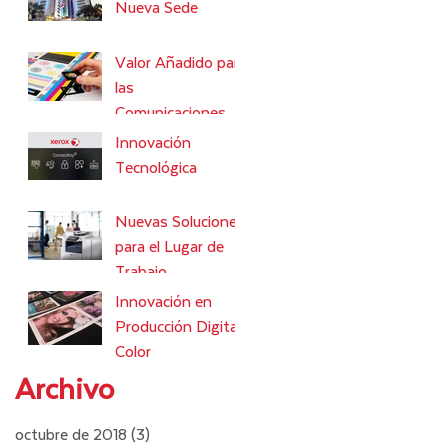
Nueva Sede
Valor Añadido para
las
Comunicaciones
Gráficas
Innovación
Tecnológica
Nuevas Soluciones
para el Lugar de
Trabajo
Innovación en
Producción Digital
Color
Archivo
octubre de 2018
(3)
3 entradas