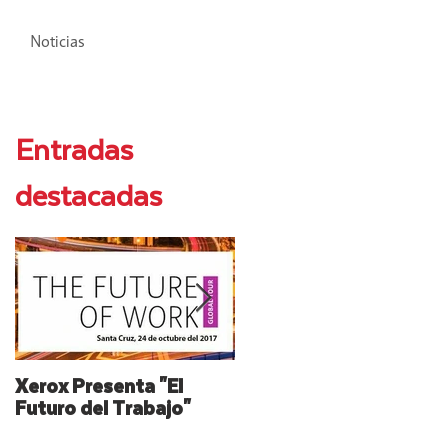
Noticias
Entradas
destacadas
Xerox Presenta "El
XEROX: Resumen del
Futuro del Trabajo"
Mayor Lanzamiento de
Su Historia