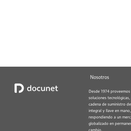
Nosotros
Desde 1974 proveemos
soluciones tecnológicas, 
cadena de suministro d
integral y llave en mano,
respondiendo a un mer
globalizado en permane
cambio.