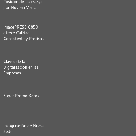
Posición de Liderazgo
por Novena Vez
Consecutiva en el
Informe de Quocirca
ImagePRESS C850
ofrece Calidad
Consistente y Precisa en
la Gestión de Color
Claves de la
Digitalización en las
Empresas
Super Promo Xerox
Inauguración de Nueva
Sede