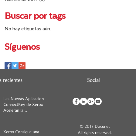
Buscar por tags
No hay etiquetas aún.
Síguenos
s recientes
Social
Las Nuevas Aplicaciones
ConnectKey de Xerox
Aceleran la
Transformación Digital
de Grandes Empresas y
© 2017 Docunet
Xerox Consigue una
All rights reserved.