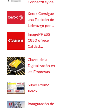
ConnectKey de
Xerox Aceleran la
Xerox Consigue
Transformación
una Posición de
Digital de Grandes
Liderazgo por
Empresas y
Novena Vez
ImagePRESS
Consecutiva en el
C850 ofrece
Informe de
Calidad
Quocirca
Consistente y
Precisa en la
Claves de la
Gestión de Color
Digitalización en
las Empresas
Super Promo
Xerox
Inauguración de