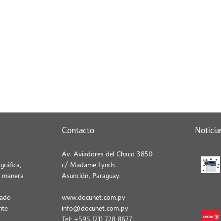
Contacto
Noticia
Av. Aviadores del Chaco 3850
gráfica,
c/ Madame Lynch.
e manera
Asunción, Paraguay.
cado
www.docunet.com.py
nte
info@docunet.com.py
Tel: +595 (21) 728 8677